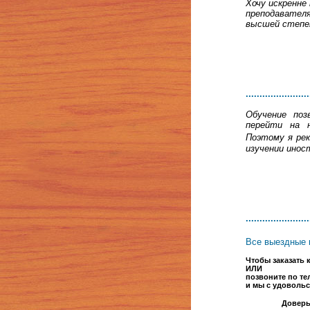
Хочу искренне
преподавателя
высшей степен
.......................
Обучение поз
перейти на н
Поэтому я ре
изучении инос
.......................
Все выездные 
Чтобы заказать
ИЛИ
позвоните по тел
и мы с удовольс
Доверь