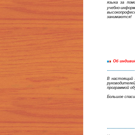
языка за пом
учебно-инфо
высокопрофе
занимаются!
Об индиви
.......................
В настоящий 
руководителе
программой об
Большое спаси
.......................