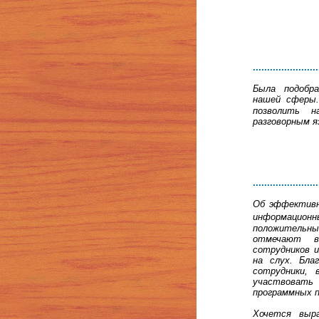
.......................
Была подобр
нашей сферы
позволить н
разговорным 
.......................
Об эффективн
информацион
положительн
отмечают вы
сотрудников 
на слух. Бла
сотрудники, 
участвовать
программных п
Хочется выра