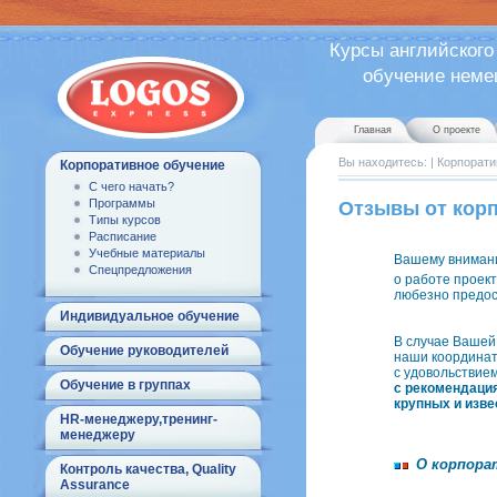
Курсы английского
обучение немецк
Главная
О проекте
Вы находитесь:
|
Корпорати
Корпоративное обучение
С чего начать?
Программы
Отзывы от кор
Типы курсов
Расписание
Учебные материалы
Вашему вниман
Спецпредложения
о работе проек
любезно предос
Индивидуальное обучение
В случае Вашей
Обучение руководителей
наши координат
с удовольствие
Обучение в группах
с рекомендаци
крупных и изве
HR-менеджеру,тренинг-
менеджеру
О корпора
Контроль качества, Quality
Assurance
...............................