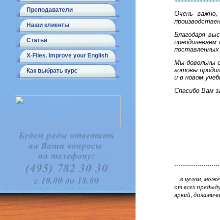
Преподаватели
Очень важно
производствен
Наши клиенты
Благодаря вы
Статьи
преодолеваем
поставленных 
X-Files. Improve your English
Мы довольны 
готовы продо
Как выбрать курс
и в новом учеб
Спасибо Вам з
.......................
....в целом, мо
от всех предыд
яркий, динамич