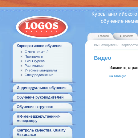
Курсы английского
обучение немецк
Главная
О проекте
Вы находитесь:
|
Корпорати
Корпоративное обучение
С чего начать?
Программы
Видео
Типы курсов
Расписание
Извините, стра
Учебные материалы
Спецпредложения
на главную
Индивидуальное обучение
Обучение руководителей
Обучение в группах
HR-менеджеру,тренинг-
менеджеру
Контроль качества, Quality
Assurance