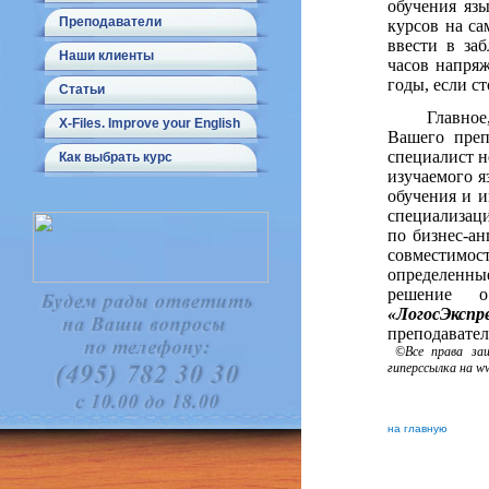
обучения язы
Преподаватели
курсов на са
ввести в за
Наши клиенты
часов напря
годы, если с
Статьи
Главное
X-Files. Improve your English
Вашего преп
специалист н
Как выбрать курс
изучаемого я
обучения и и
специализаци
по бизнес-ан
совместимост
определенны
решение о
«ЛогосЭкспр
преподавател
©Все права защ
гиперссылка на ww
на главную