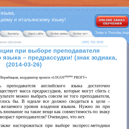
 языка,
ому и итальянскому языку!
Today is Thursday, Augu
Контакты
Карта сайта
On-line заявка
On-line тест
вное обучение
(495) 782-3030
нции при выборе преподавателя
 языка – предрассудки! (знак зодиака,
) (2014-03-26)
express
Вержбицкая, координатор проекта
«
LOGOS
PROFY
»
ь преподавателя английского языка достаточно
ществует масса предрассудков, которые могут сбить с
зультате можно выбрать совсем не того преподавателя,
телось бы. В идеале все должно сводиться к цели –
желаемого уровня владения языком. Нужно ли при
ь внимание на такие вещи как совместимость по знаку
 возраст преподавателя? Очевидно, что нет.
также насторожиться при выборе экспресс-методики