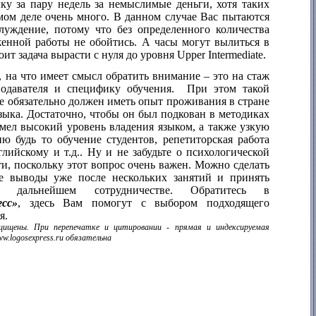
ку за пару недель за немыслимые деньги, хотя таких
мом деле очень много. В данном случае Вас пытаются
блуждение, потому что без определенного количества
женной работы не обойтись. А часы могут вылиться в
тоит задача вырасти с нуля до уровня
Upper
Intermediate
.
, на что имеет смысл обратить внимание – это на стаж
одавателя и специфику обучения.
При этом такой
е обязательно должен иметь опыт проживания в стране
зыка. Достаточно, чтобы он был подкован в методиках
мел высокий уровень владения языком, а также узкую
ю будь то обучение студентов, репетиторская работа
глийскому и т.д.. Ну и не забудьте о психологической
и, поскольку этот вопрос очень важен. Можно сделать
е выводы уже после нескольких занятий и принять
 дальнейшем сотрудничестве. Обратитесь в
есс»
, здесь Вам помогут с выбором подходящего
я.
ищены. При перепечатке и цитировании - прямая и индексируемая
w.logosexpress.ru обязательна