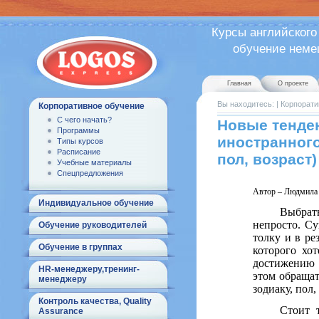
Курсы английского
обучение немецк
Главная
О проекте
Вы находитесь:
|
Корпорати
Корпоративное обучение
С чего начать?
Новые тенде
Программы
иностранного
Типы курсов
Расписание
пол, возраст
Учебные материалы
Спецпредложения
Автор – Людмила 
Индивидуальное обучение
Выбрат
непросто. Су
Обучение руководителей
толку и в ре
Обучение в группах
которого хо
достижению 
HR-менеджеру,тренинг-
этом обращат
менеджеру
зодиаку, пол,
Контроль качества, Quality
C
тоит 
Assurance