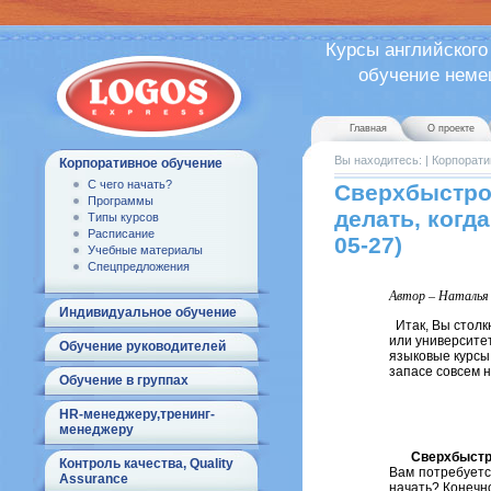
Курсы английского
обучение немецк
Главная
О проекте
Вы находитесь:
|
Корпорати
Корпоративное обучение
С чего начать?
Сверхбыстро
Программы
делать, когд
Типы курсов
Расписание
05-27)
Учебные материалы
Спецпредложения
Автор – Наталья
Индивидуальное обучение
Итак, Вы столкн
или университет
Обучение руководителей
языковые курсы,
запасе совсем н
Обучение в группах
HR-менеджеру,тренинг-
менеджеру
Сверхбыстрое
Контроль качества, Quality
Вам потребуетс
Assurance
начать? Конечн