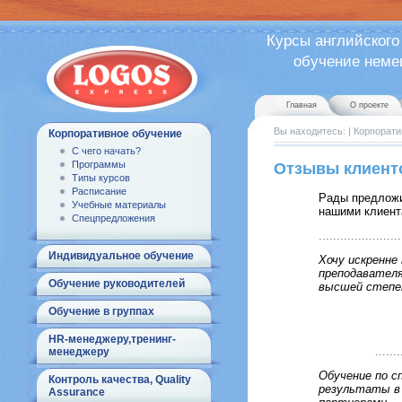
Курсы английского
обучение немецк
Главная
О проекте
Вы находитесь:
|
Корпорати
Корпоративное обучение
С чего начать?
Программы
Отзывы клиент
Типы курсов
Расписание
Рады предлож
Учебные материалы
нашими клиент
Спецпредложения
.......................
Индивидуальное обучение
Хочу искренне
преподавателя
Обучение руководителей
высшей степен
Обучение в группах
HR-менеджеру,тренинг-
.......
менеджеру
Обучение по с
Контроль качества, Quality
результаты в 
Assurance