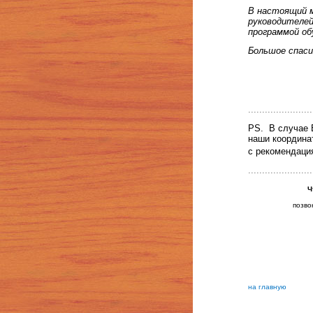
В настоящий м
руководителей
программой об
Большое спаси
.......................
PS. В случае 
наши координа
с рекомендаци
.......................
Ч
позво
на главную