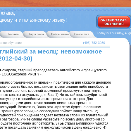
 языка,
ому и итальянскому языку!
Today is Thursday, Augu
Контакты
Карта сайта
On-line заявка
On-line тест
вное обучение
(495) 782-3030
глийский за месяц: невозможное
012-04-30)
 Бочарова, старший преподаватель английского и французского
 «LOGOSexpress PROFY».
овиях ограниченности времени практически для каждого делового
 важно уметь быстро восстановить свои знания либо приобрести
м нужно за очень короткий временной промежуток подтянуть
нные советы актуальны для Вас. 1) Не пытайтесь зазубрить всё
ствующих в английском языке времен за этот срок. Для
иностранцами достаточно знания нескольких времен и
нструкций. Возможно, Ваша речь при этом будет не слишком
и зрения филологии, но собеседник поймет Вашу мысль. 2)
рудностей при общении создает нехватка слов и их мучительный
 разговора. Учите слова! Развесьте по всему дому листочки со
 будете постоянно их повторять. 3) Быстрый английский удастся
дете посвящать занятиям несколько часов в день ежедневно. 4)