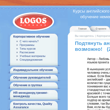
Курсы английского
обучение немецк
Главная
О проекте
Вы находитесь:
|
Корпорати
Корпоративное обучение
С чего начать?
Подтянуть ан
Программы
возможно! (2
Типы курсов
Расписание
Учебные материалы
Автор – Любовь
Спецпредложения
языков проекта
В нынешних усл
Индивидуальное обучение
человека очень
новые. Если Ва
Обучение руководителей
английский – да
количество суще
Обучение в группах
понимания вас 
стандартных ко
HR-менеджеру,тренинг-
красивой с точк
менеджеру
Больше всего т
подбор во время
словами, так Вы
Контроль качества, Quality
Вам, если вы бу
Assurance