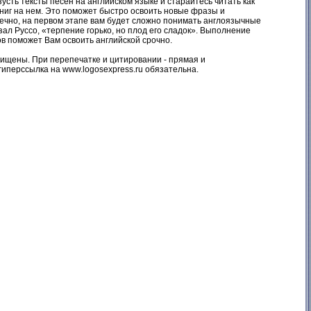
усть тексты песен на английском языке и старайтесь читать как
ниг на нем. Это поможет быстро освоить новые фразы и
ечно, на первом этапе вам будет сложно понимать англоязычные
казал Руссо, «терпение горько, но плод его сладок». Выполнение
ов поможет Вам освоить английской срочно.
ищены. При перепечатке и цитировании - прямая и
гиперссылка на www.logosexpress.ru обязательна.