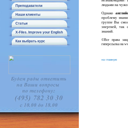
незнакомцами? 
людьми на чужо
Преподаватели
Однако
англий
Наши клиенты
проблему знани
группе Вы смож
Статьи
энергией, так 
знаний.
X-Files. Improve your English
©Все права защ
Как выбрать курс
гиперссылка на ww
на главную