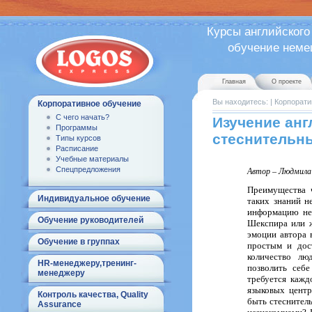
Курсы английского
обучение немецк
Главная
О проекте
Вы находитесь:
|
Корпорати
Корпоративное обучение
С чего начать?
Изучение анг
Программы
стеснительны
Типы курсов
Расписание
Учебные материалы
Спецпредложения
Автор – Людмила
Преимущества ч
Индивидуальное обучение
таких знаний н
информацию неп
Обучение руководителей
Шекспира или ж
эмоции автора 
Обучение в группах
простым и до
количество лю
HR-менеджеру,тренинг-
позволить себе
менеджеру
требуется кажд
языковых центр
Контроль качества, Quality
быть стеснитель
Assurance